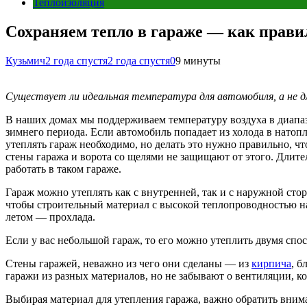
Теплоизоляция
Сохраняем тепло в гараже — как прав
Кузьмич
2 года спустя
2 года спустя
0
9 минуты
Существует ли идеальная температура для автомобиля, а не д
В наших домах мы поддерживаем температуру воздуха в диапазо
зимнего периода. Если автомобиль попадает из холода в натоп
утеплять гараж необходимо, но делать это нужно правильно, 
стены гаража и ворота со щелями не защищают от этого. Длите
работать в таком гараже.
Гараж можно утеплять как с внутренней, так и с наружной ст
чтобы строительный материал с высокой теплопроводностью нах
летом — прохлада.
Если у вас небольшой гараж, то его можно утеплить двумя спо
Стены гаражей, неважно из чего они сделаны — из
кирпича
, б
гаражи из разных материалов, но не забывают о вентиляции, ко
Выбирая материал для утепления гаража, важно обратить внима