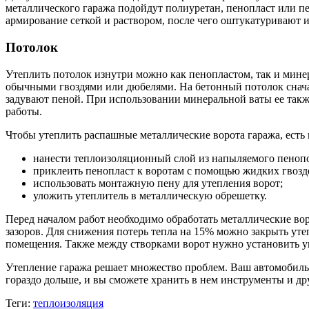
металлического гаража подойдут полиуретан, пенопласт или п
армирование сеткой и раствором, после чего оштукатуривают 
Потолок
Утеплить потолок изнутри можно как пенопластом, так и минер
обычными гвоздями или дюбелями. На бетонный потолок сначал
задувают пеной. При использовании минеральной ваты ее такж
работы.
Чтобы утеплить распашные металлические ворота гаража, есть 
нанести теплоизоляционный слой из напыляемого пеноп
приклеить пенопласт к воротам с помощью жидких гвозд
использовать монтажную пену для утепления ворот;
уложить утеплитель в металлическую обрешетку.
Перед началом работ необходимо обработать металлические вор
зазоров. Для снижения потерь тепла на 15% можно закрыть ут
помещения. Также между створками ворот нужно установить у
Утепление гаража решает множество проблем. Ваш автомобиль 
гораздо дольше, и вы сможете хранить в нем инструменты и др
Теги:
теплоизоляция