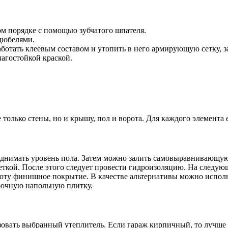
ом порядке с помощью зубчатого шпателя.
дюбелями.
ботать клеевым составом и утопить в него армирующую сетку, з
лагостойкой краской.
только стены, но и крышу, пол и ворота. Для каждого элемента 
поднимать уровень пола. Затем можно залить самовыравнивающу
еткой. После этого следует провести гидроизоляцию. На следую
боту финишное покрытие. В качестве альтернативы можно испол
рочную напольную плитку.
овать выбранный утеплитель. Если гараж кирпичный, то лучше и