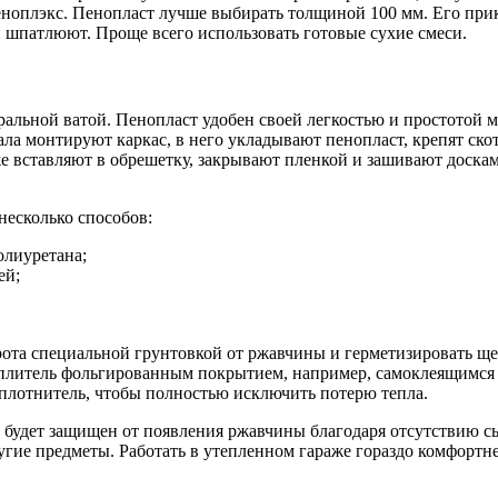
еноплэкс. Пенопласт лучше выбирать толщиной 100 мм. Его при
и шпатлюют. Проще всего использовать готовые сухие смеси.
альной ватой. Пенопласт удобен своей легкостью и простотой м
а монтируют каркас, в него укладывают пенопласт, крепят ско
е вставляют в обрешетку, закрывают пленкой и зашивают доскам
несколько способов:
олиуретана;
ей;
ота специальной грунтовкой от ржавчины и герметизировать щел
еплитель фольгированным покрытием, например, самоклеящимся 
плотнитель, чтобы полностью исключить потерю тепла.
будет защищен от появления ржавчины благодаря отсутствию сы
угие предметы. Работать в утепленном гараже гораздо комфортн