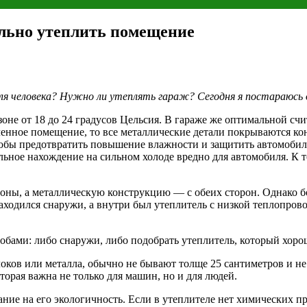
ильно утеплить помещение
ля человека? Нужно ли утеплять гараж? Сегодня я постараюсь 
не от 18 до 24 градусов Цельсия. В гараже же оптимальной счит
ленное помещение, то все металлические детали покрываются ко
чтобы предотвратить повышение влажности и защитить автомобил
льное нахождение на сильном холоде вредно для автомобиля. К 
ороны, а металлическую конструкцию — с обеих сторон. Однако 
одился снаружи, а внутри был утеплитель с низкой теплопровод
собами: либо снаружи, либо подобрать утеплитель, который хор
локов или металла, обычно не бывают толще 25 сантиметров и 
торая важна не только для машин, но и для людей.
ние на его экологичность. Если в утеплителе нет химических п