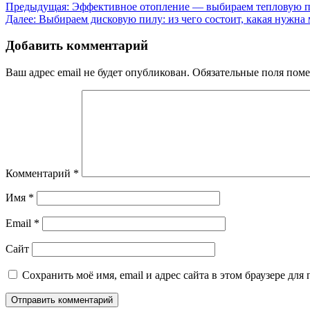
Навигация
Предыдущая:
Эффективное отопление — выбираем тепловую пуш
Далее:
Выбираем дисковую пилу: из чего состоит, какая нужна
по
записям
Добавить комментарий
Ваш адрес email не будет опубликован.
Обязательные поля пом
Комментарий
*
Имя
*
Email
*
Сайт
Сохранить моё имя, email и адрес сайта в этом браузере д