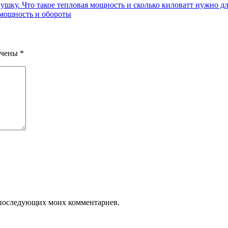
ку. Что такое тепловая мощность и сколько киловатт нужно дл
 мощность и обороты
ечены
*
ля последующих моих комментариев.