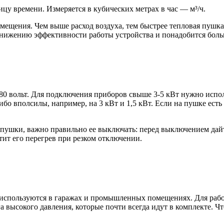
ицу времени. Измеряется в кубических метрах в час — м³/ч.
омещения. Чем выше расход воздуха, тем быстрее тепловая пушк
нижению эффективности работы устройства и понадобится боль
80 вольт. Для подключения приборов свыше 3-5 кВт нужно испол
о вполсилы, например, на 3 кВт и 1,5 кВт. Если на пушке есть 
 пушки, важно правильно ее выключать: перед выключением дайт
тит его перегрев при резком отключении.
используются в гаражах и промышленных помещениях. Для работ
 высокого давления, которые почти всегда идут в комплекте. Ч