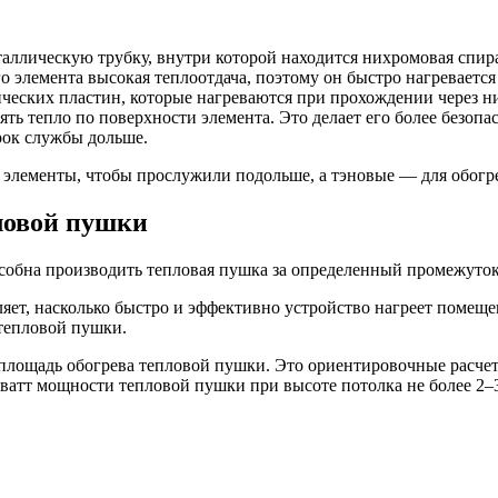
аллическую трубку, внутри которой находится нихромовая спира
го элемента высокая теплоотдача, поэтому он быстро нагревается
ческих пластин, которые нагреваются при прохождении через ни
ть тепло по поверхности элемента. Это делает его более безопа
рок службы дольше.
 элементы, чтобы прослужили подольше, а тэновые — для обогр
ловой пушки
пособна производить тепловая пушка за определенный промежуток
ляет, насколько быстро и эффективно устройство нагреет помещ
тепловой пушки.
лощадь обогрева тепловой пушки. Это ориентировочные расчеты
ватт мощности тепловой пушки при высоте потолка не более 2–3