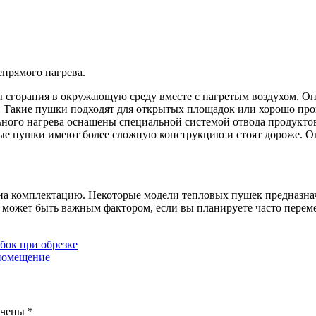
епрямого нагрева.
 сгорания в окружающую среду вместе с нагретым воздухом. Он
н. Такие пушки подходят для открытых площадок или хорошо пр
ного нагрева оснащены специальной системой отвода продуктов
овые пушки имеют более сложную конструкцию и стоят дороже. О
на комплектацию. Некоторые модели тепловых пушек предназна
 может быть важным фактором, если вы планируете часто переме
бок при обрезке
 помещение
ечены
*