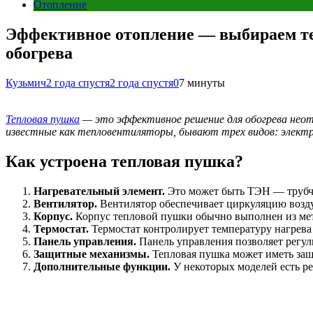
Отопление
Эффективное отопление — выбираем теп
обогрева
Кузьмич
2 года спустя
2 года спустя
0
7 минуты
Тепловая пушка
— это эффективное решение для обогрева неот
известные как тепловентиляторы, бывают трех видов: электри
Как устроена тепловая пушка?
Нагревательный элемент.
Это может быть ТЭН — трубчат
Вентилятор.
Вентилятор обеспечивает циркуляцию воздух
Корпус.
Корпус тепловой пушки обычно выполнен из мет
Термостат.
Термостат контролирует температуру нагрева 
Панель управления.
Панель управления позволяет регул
Защитные механизмы.
Тепловая пушка может иметь защи
Дополнительные функции.
У некоторых моделей есть ре