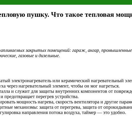
ловую пушку. Что такое тепловая мощн
апливаемых закрытых помещений: гараж, ангар, промышленные
ческие, газовые и дизельные.
ый электронагреватель или керамический нагревательный элеме
а через нагревательный элемент, чтобы он мог нагреться.
алла и служит для защиты внутренних компонентов от поврежд
и предотвращает перегрев устройства.
ировать мощность нагрева, скорость вентилятора и другие пара
тные механизмы: защита от перегрева, защита от опрокидывани
гулировка направления потока воздуха, таймер — это удобно.