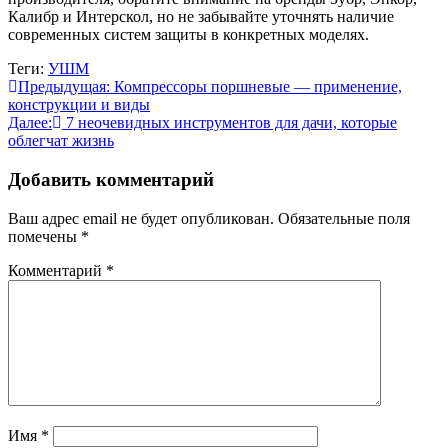
Калибр и Интерскол, но не забывайте уточнять наличие
современных систем защиты в конкретных моделях.
Теги:
УШМ
Навигация
Предыдущая:
Компрессоры поршневые — применение,
конструкции и виды
по
Далее:
7 неочевидных инструментов для дачи, которые
записям
облегчат жизнь
Добавить комментарий
Ваш адрес email не будет опубликован.
Обязательные поля
помечены
*
Комментарий
*
Имя
*