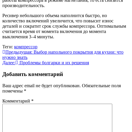
работы компрессора в режиме нагнетания, то есть снизится
производительность.
Ресивер небольшого объема наполнится быстро, но
количество включений увеличится, что повысит износ
деталей и сократит срок службы компрессора. Оптимальным
считается время от момента включения до момента
выключения 3–4 минуты.
Теги:
компрессор
Навигация
Предыдущая:
Выбор напольного покрытия для кухни: что
нужно знать
по
Далее:
Проблемы болгарки и их решения
записям
Добавить комментарий
Ваш адрес email не будет опубликован.
Обязательные поля
помечены
*
Комментарий
*