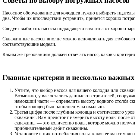
Советы по выбору погружных насосов
Насосное оборудование для колодцев нужно выбирать тщательно
дна. Чтобы их впоследствии устранить, придется хорошо потра
Следует выбирать насосы подходящего вам типа от хорошо зар
Скважинные насосы вполне можно использовать для глубокого к
соответствующие модели.
Каким же требованиям должен отвечать насос, каковы критери
Главные критерии и несколько важных 
Учтите, что выбор насоса для вашего колодца или скважи
Возможно, у вас остались данные от строителей, сооруж
намокший части — определить высоту водного столба скв
чтобы колодец был наполнен максимально.
Третья цифра после глубины колодца и статического уро
скважины. Вам предстоит измерить высоту воды после отк
скважины — это количество воды, которое можно получит
приблизительный дебит скважины.
Установите в пик потребления воды, каков ее максималь