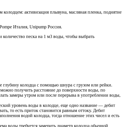
м колодцем: активизация плывуна, масляная пленка, поднятие
 Pompe Италия, Unipump Россия.
 количество песка на 1 м3 воды, чтобы выбрать
ьте глубину колодца с помощью шнура с грузом или рейки.
 можно получить расстояние до поверхности воды, по
лать замеры утром или после перерыва в употреблении воды,
еский уровень воды в колодце, еще одно название — дебит
ать, то есть приток становится равным оттоку. Дебит
полнения водой колодца, тогда отношение этих чисел и есть
ема воды требуется замерить диаметр колодца обычной