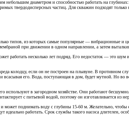
м небольшим диаметром и способностью работать на глубинах: 
римых твердодисперсных частиц. Для скважин подходят только 
олько типов, из которых самые популярные — вибрационные и ц
ембраной при движении в одном направлении, а затем выталки
жет работать несколько лет подряд. Его недостаток — это шум и
реда колодцу, если он не построен на плывуне. В противном сл
к и всасывая его. Вода, поступающая в дом, будет мутной. Но во
его используют в загородном хозяйстве. Они работают бесшумно,
онтактирует с питьевой водой, поэтому он изготавливается из 
, и может поднимать воду с глубины 15-60 м. Желательно, чтобы
ут идеально работать. Срок службы такого насоса длителен, ос