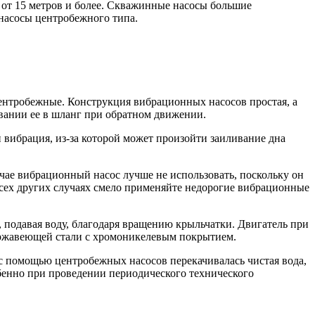
от 15 метров и более. Скважинные насосы большие
насосы центробежного типа.
ентробежные. Конструкция вибрационных насосов простая, а
вании ее в шланг при обратном движении.
 вибрация, из-за которой может произойти заиливание дна
учае вибрационный насос лучше не использовать, поскольку он
 всех других случаях смело применяйте недорогие вибрационные
 подавая воду, благодаря вращению крыльчатки. Двигатель при
нержавеющей стали с хромоникелевым покрытием.
 с помощью центробежных насосов перекачивалась чистая вода,
обенно при проведении периодического технического