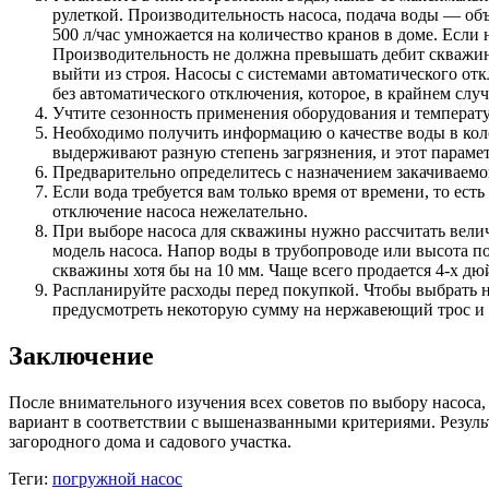
рулеткой. Производительность насоса, подача воды — об
500 л/час умножается на количество кранов в доме. Если 
Производительность не должна превышать дебит скважины
выйти из строя. Насосы с системами автоматического отк
без автоматического отключения, которое, в крайнем случ
Учтите сезонность применения оборудования и температур
Необходимо получить информацию о качестве воды в колод
выдерживают разную степень загрязнения, и этот парамет
Предварительно определитесь с назначением закачиваемой
Если вода требуется вам только время от времени, то ест
отключение насоса нежелательно.
При выборе насоса для скважины нужно рассчитать вели
модель насоса. Напор воды в трубопроводе или высота п
скважины хотя бы на 10 мм. Чаще всего продается 4-х д
Распланируйте расходы перед покупкой. Чтобы выбрать на
предусмотреть некоторую сумму на нержавеющий трос и 
Заключение
После внимательного изучения всех советов по выбору насоса
вариант в соответствии с вышеназванными критериями. Резуль
загородного дома и садового участка.
Теги:
погружной насос