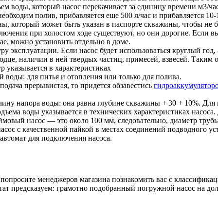
ъем воды, который насос перекачивает за единицу времени м3/ча
необходим полив, прибавляется еще 500 л/час и прибавляется 10-
, который может быть указан в паспорте скважины, чтобы не бы
лючения при холостом ходе существуют, но они дорогие. Если в
ае, можно установить отдельно в доме.
у эксплуатации. Если насос будет использоваться круглый год, а
це, наличии в ней твердых частиц, примесей, взвесей. Таким о
р указывается в характеристиках
 воды: для питья и отопления или только для полива.
ь подача прерывистая, то придется обзавестись
гидроаккумулятор
чину напора воды: она равна глубине скважины + 30 + 10%. Для
одъема воды указывается в технических характеристиках насоса
юймовый насос — это около 100 мм, следовательно, диаметр тру
сос с качественной пайкой в местах соединений подводного устр
автомат для подключения насоса.
, попросите менеджеров магазина познакомить вас с классифик
тат предсказуем: грамотно подобранный погружной насос на дол