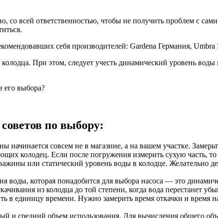
, со всей ответственностью, чтобы не получить проблем с сами
титься.
екомендовавших себя производителей: Gardena Германия, Umbra
олодца. При этом, следует учесть динамический уровень воды и
и его выбора?
советов по выбору:
ны начинается совсем не в магазине, а на вашем участке. Замер
ающих колодец. Если после погружения измерить сухую часть, то
ажины или статический уровень воды в колодце. Желательно де
вня воды, которая понадобится для выбора насоса — это динамич
ачивания из колодца до той степени, когда вода перестанет убыв
ь в единицу времени. Нужно замерить время откачки и время на
ный и средний объем использования. Для вычисления общего объ