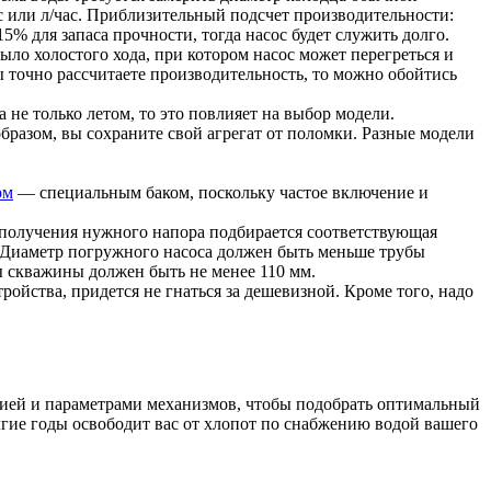
с или л/час. Приблизительный подсчет производительности:
15% для запаса прочности, тогда насос будет служить долго.
ло холостого хода, при котором насос может перегреться и
ы точно рассчитаете производительность, то можно обойтись
 не только летом, то это повлияет на выбор модели.
бразом, вы сохраните свой агрегат от поломки. Разные модели
ом
— специальным баком, поскольку частое включение и
 получения нужного напора подбирается соответствующая
. Диаметр погружного насоса должен быть меньше трубы
бы скважины должен быть не менее 110 мм.
ойства, придется не гнаться за дешевизной. Кроме того, надо
ацией и параметрами механизмов, чтобы подобрать оптимальный
гие годы освободит вас от хлопот по снабжению водой вашего