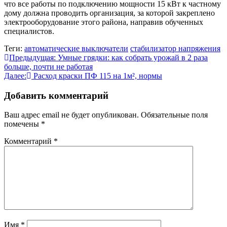
что все работы по подключению мощности 15 кВт к частному
дому должна проводить организация, за которой закреплено
электрооборудование этого района, направив обученных
специалистов.
Теги:
автоматические выключатели
стабилизатор напряжения
Навигация
Предыдущая:
Умные грядки: как собрать урожай в 2 раза
больше, почти не работая
по
Далее:
Расход краски ПФ 115 на 1м², нормы
записям
Добавить комментарий
Ваш адрес email не будет опубликован.
Обязательные поля
помечены
*
Комментарий
*
Имя
*