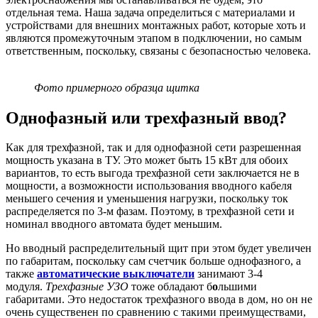
отдельная тема. Наша задача определиться с материалами и
устройствами для внешних монтажных работ, которые хоть и
являются промежуточным этапом в подключении, но самым
ответственным, поскольку, связаны с безопасностью человека.
Фото примерного образца щитка
Однофазный или трехфазный ввод?
Как для трехфазной, так и для однофазной сети разрешенная
мощность указана в ТУ. Это может быть 15 кВт для обоих
вариантов, то есть выгода трехфазной сети заключается не в
мощности, а возможности использования вводного кабеля
меньшего сечения и уменьшения нагрузки, поскольку ток
распределяется по 3-м фазам. Поэтому, в трехфазной сети и
номинал вводного автомата будет меньшим.
Но вводный распределительный щит при этом будет увеличен
по габаритам, поскольку сам счетчик больше однофазного, а
также
автоматические выключатели
занимают 3-4
модуля.
Трехфазные УЗО
тоже обладают б
о
льшими
габаритами. Это недостаток трехфазного ввода в дом, но он не
очень существенен по сравнению с такими преимуществами,