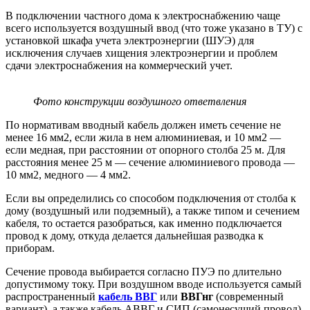
В подключении частного дома к электроснабжению чаще
всего используется воздушный ввод (что тоже указано в ТУ) с
установкой шкафа учета электроэнергии (ШУЭ) для
исключения случаев хищения электроэнергии и проблем
сдачи электроснабжения на коммерческий учет.
Фото конструкции воздушного ответвления
По нормативам вводный кабель должен иметь сечение не
менее 16 мм2, если жила в нем алюминиевая, и 10 мм2 —
если медная, при расстоянии от опорного столба 25 м. Для
расстояния менее 25 м — сечение алюминиевого провода —
10 мм2, медного — 4 мм2.
Если вы определились со способом подключения от столба к
дому (воздушный или подземный), а также типом и сечением
кабеля, то остается разобраться, как именно подключается
провод к дому, откуда делается дальнейшая разводка к
приборам.
Сечение провода выбирается согласно ПУЭ по длительно
допустимому току. При воздушном вводе используется самый
распространенный
кабель ВВГ
или
ВВГнг
(современный
вариант), а также кабель АВВГ и СИП (самонесущий провод).