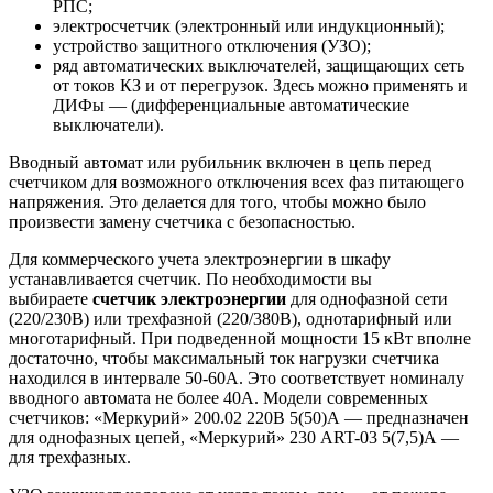
РПС;
электросчетчик (электронный или индукционный);
устройство защитного отключения (УЗО);
ряд автоматических выключателей, защищающих сеть
от токов КЗ и от перегрузок. Здесь можно применять и
ДИФы — (дифференциальные автоматические
выключатели).
Вводный автомат или рубильник включен в цепь перед
счетчиком для возможного отключения всех фаз питающего
напряжения. Это делается для того, чтобы можно было
произвести замену счетчика с безопасностью.
Для коммерческого учета электроэнергии в шкафу
устанавливается счетчик. По необходимости вы
выбираете
счетчик электроэнергии
для однофазной сети
(220/230В) или трехфазной (220/380В), однотарифный или
многотарифный. При подведенной мощности 15 кВт вполне
достаточно, чтобы максимальный ток нагрузки счетчика
находился в интервале 50-60А. Это соответствует номиналу
вводного автомата не более 40А. Модели современных
счетчиков: «Меркурий» 200.02 220В 5(50)А — предназначен
для однофазных цепей, «Меркурий» 230 ART-03 5(7,5)А —
для трехфазных.