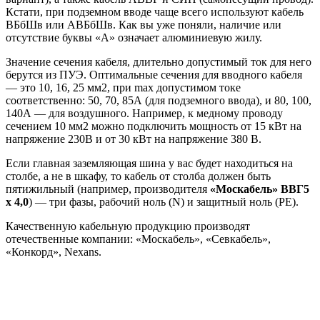
Кстати, при подземном вводе чаще всего используют кабель
ВБбШв или АВБбШв. Как вы уже поняли, наличие или
отсутствие буквы «А» означает алюминиевую жилу.
Значение сечения кабеля, длительно допустимый ток для него
берутся из ПУЭ. Оптимальные сечения для вводного кабеля
— это 10, 16, 25 мм2, при max допустимом токе
соответственно: 50, 70, 85А (для подземного ввода), и 80, 100,
140А — для воздушного. Например, к медному проводу
сечением 10 мм2 можно подключить мощность от 15 кВт на
напряжение 230В и от 30 кВт на напряжение 380 В.
Если главная заземляющая шина у вас будет находиться на
столбе, а не в шкафу, то кабель от столба должен быть
пятижильный (например, производителя
«Москабель» ВВГ5
х 4,0
) — три фазы, рабочий ноль (N) и защитный ноль (PE).
Качественную кабельную продукцию производят
отечественные компании: «Москабель», «Севкабель»,
«Конкорд», Nexans.