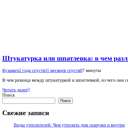
Штукатурка или шпатлевка: в чем разл
Кузьмич
2 года спустя
11 месяцев спустя
0
7 минуты
В чем разница между штукатуркой и шпатлевкой, из чего они с
Читать далее
Поиск
Поиск
Свежие записи
Виды утеплителей. Чем утеплить дом снаружи и внутри